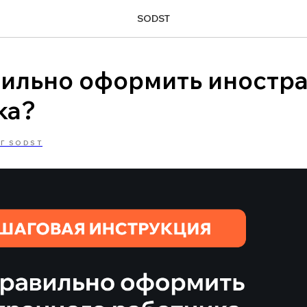
SODST
вильно оформить иностр
ка?
Г SODST