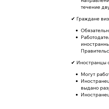
направлени
течение дв
✔ Граждане визо
Обязательно
Работодате
иностранны
Правитель
✔ Иностранцы 
Могут работ
Иностранец 
выдано раз
Иностранец