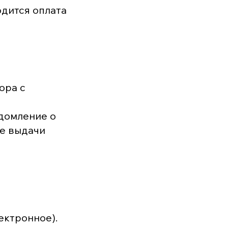
одится оплата
ора с
домление о
ле выдачи
ектронное).