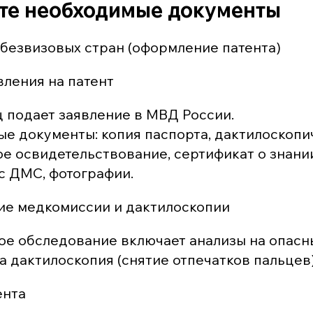
те необходимые документы
 безвизовых стран (оформление патента)
вления на патент
 подает заявление в МВД России.
е документы: копия паспорта, дактилоскопич
е освидетельствование, сертификат о знани
ис ДМС, фотографии.
е медкомиссии и дактилоскопии
е обследование включает анализы на опасн
а дактилоскопия (снятие отпечатков пальцев)
ента