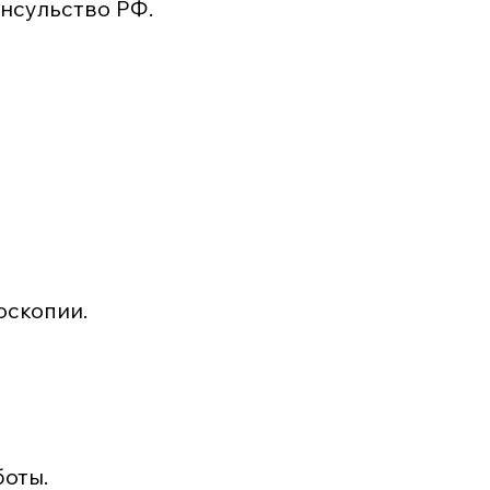
нсульство РФ.
оскопии.
боты.