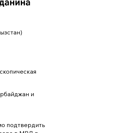
жданина
гызстан)
оскопическая
ербайджан и
имо подтвердить