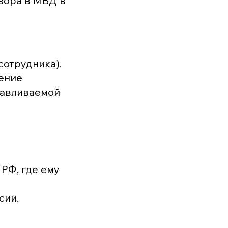
вора в МВД в
сотрудника).
ение
навливаемой
 РФ, где ему
сии.