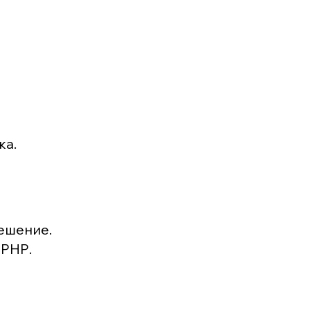
ка.
ешение.
 РНР.