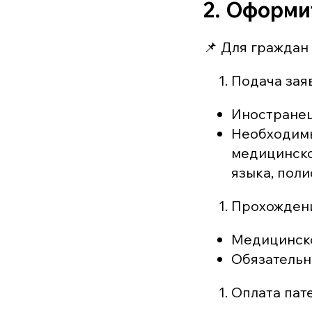
2. Оформи
📌 Для граждан
Подача зая
Иностранец
Необходимы
медицинско
языка, пол
Прохождени
Медицинско
Обязательн
Оплата пат