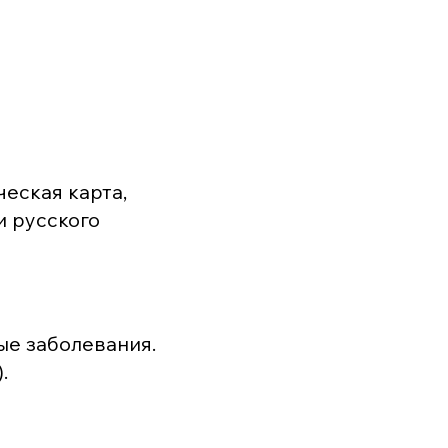
еская карта,
и русского
ые заболевания.
.