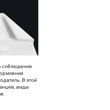
о соблюдения
формления
одатель. В этой
анцев, виды
я.