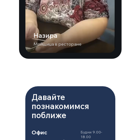
Приходите
Звоните
Назира
Мойщица в ресторане
Пишите
Давайте
познакомимся
поближе
Офис
Будни 9.00-
18.00