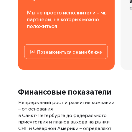
в
Мы не просто исполнители – мы
партнеры, на которых можно
500 млн.
положиться
Познакомиться с нами ближе
100 млн.
Финансовые показатели
Непрерывный рост и развитие компании
– от основания
в Санкт-Петербурге до федерального
присутствия и планов выхода на рынки
СНГ и Северной Америки – определяют