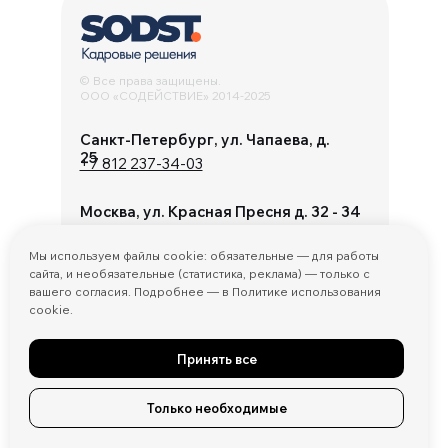
© Все права защищены.
ООО «СОДЕЙСТВИЕ» 2014-2025
Санкт-Петербург, ул. Чапаева, д.
25
+7 812 237-34-03
Москва, ул. Красная Пресня д. 32 - 34
+7 495 467 47
74
Мы используем файлы cookie: обязательные — для работы
info@sodst.ru
сайта, и необязательные (статистика, реклама) — только с
вашего согласия. Подробнее — в Политике использования
cookie.
Принять все
Политика конфиденциальности и обработки
персональных данных
Только необходимые
Договор оферты