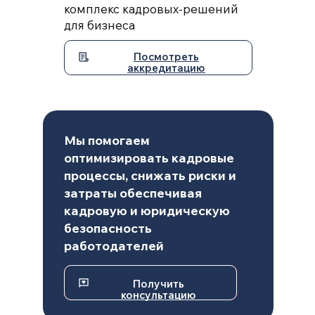
комплекс кадровых-решений
для бизнеса
Посмотреть
аккредитацию
кадровых операций
провели для клиентов
Мы помогаем
оптимизировать кадровые
процессы, снижать риски и
затраты обеспечивая
кадровую и юридическую
безопасность
работодателей
Получить
Получить
консультацию
консультацию