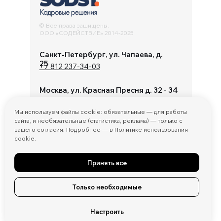
© Все права защищены.
ООО «СОДЕЙСТВИЕ» 2014-2025
Санкт-Петербург, ул. Чапаева, д.
25
+7 812 237-34-03
Москва, ул. Красная Пресня д. 32 - 34
+7 495 467 47
74
Мы используем файлы cookie: обязательные — для работы
info@sodst.ru
сайта, и необязательные (статистика, реклама) — только с
вашего согласия. Подробнее — в Политике использования
cookie.
Принять все
Политика конфиденциальности и обработки
персональных данных
Только необходимые
Договор оферты
Настроить
Условия оплаты