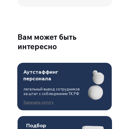
консультацию
консультацию
Вам может быть
интересно
Аутстаффинг
персонала
легальный вывод сотрудников
за штат с соблюдением ТК РФ
Заказать услугу
Подбор